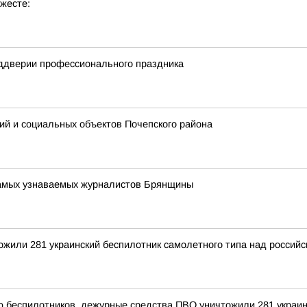
жесте:
еддверии профессионального праздника
ий и социальных объектов Почепского района
 самых узнаваемых журналистов Брянщины
тожили 281 украинский беспилотник самолетного типа над росси
ью беспилотников, дежурные средства ПВО уничтожили 281 украи